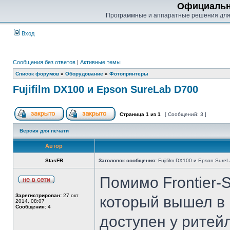
Официальн
Программные и аппаратные решения для
Вход
Сообщения без ответов
|
Активные темы
Список форумов
»
Оборудование
»
Фотопринтеры
Fujifilm DX100 и Epson SureLab D700
Страница
1
из
1
[ Сообщений: 3 ]
Версия для печати
Автор
StasFR
Заголовок сообщения:
Fujifilm DX100 и Epson Sure
Помимо Frontier-
Зарегистрирован:
27 окт
который вышел в н
2014, 08:07
Сообщения:
4
доступен у ритей