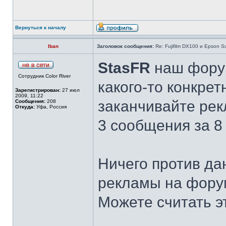
Вернуться к началу
Iban
Заголовок сообщения:
Re: Fujifilm DX100 и Epson 
StasFR
наш форум
Сотрудник Color River
какого-то конкрет
Зарегистрирован:
27 июл
2009, 11:22
заканчивайте рекл
Сообщения:
208
Откуда:
Уфа, Россия
3 сообщения за 8 
Ничего против да
рекламы на фору
Можете считать 