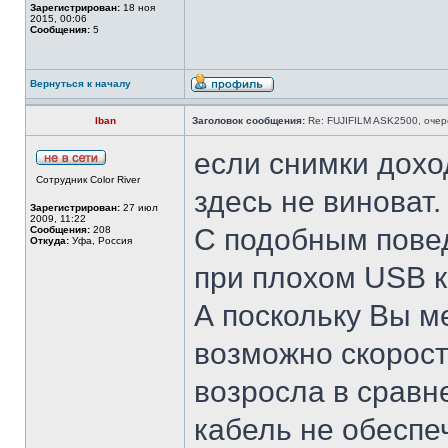
Зарегистрирован:
18 ноя
2015, 00:06
Сообщения:
5
Вернуться к началу
Iban
Заголовок сообщения:
Re: FUJIFILM ASK2500, очер
если снимки дохо
Сотрудник Color River
здесь не виноват.
Зарегистрирован:
27 июл
2009, 11:22
С подобным пове
Сообщения:
208
Откуда:
Уфа, Россия
при плохом USB к
А поскольку Вы м
возможно скорост
возросла в сравн
кабель не обесп