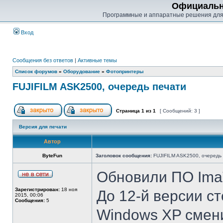
Официальн
Программные и аппаратные решения для
Вход
Сообщения без ответов
|
Активные темы
Список форумов
»
Оборудование
»
Фотопринтеры
FUJIFILM ASK2500, очередь печати
Страница
1
из
1
[ Сообщений: 3 ]
Версия для печати
Автор
ByteFun
Заголовок сообщения:
FUJIFILM ASK2500, очередь 
Обновили ПО Ima
Зарегистрирован:
18 ноя
До 12-й версии ст
2015, 00:06
Сообщения:
5
Windows XP смен