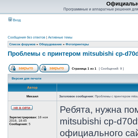
Официальн
Программные и аппаратные решения для
Вход
Сообщения без ответов
|
Активные темы
Список форумов
»
Оборудование
»
Фотопринтеры
Проблемы с принтером mitsubishi cp-d70
Страница
1
из
1
[ Сообщений: 9 ]
Версия для печати
Автор
Михаил
Заголовок сообщения:
Проблемы с принтером mitsu
Ребята, нужна п
Зарегистрирован:
16 ноя
mitsubishi cp-d70
2016, 18:45
Сообщения:
5
официального сай