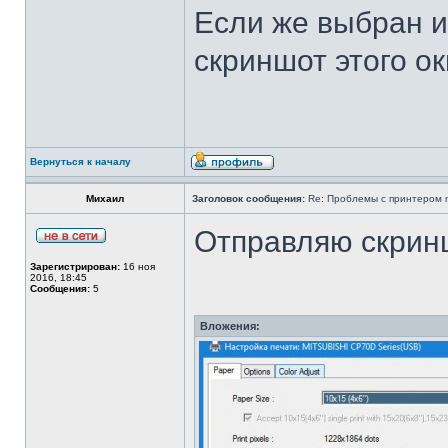
Если же выбран и
скриншот этого о
Вернуться к началу
Михаил
Заголовок сообщения:
Re: Проблемы с принтером mi
Отправляю скрин
Зарегистрирован:
16 ноя
2016, 18:45
Сообщения:
5
Вложения: