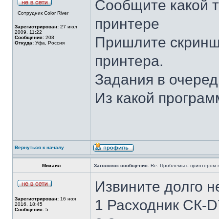
Сообщите какой т
Сотрудник Color River
принтере
Зарегистрирован:
27 июл
2009, 11:22
Пришлите скриншо
Сообщения:
208
Откуда:
Уфа, Россия
принтера.
Задания в очеред
Из какой програм
Вернуться к началу
Михаил
Заголовок сообщения:
Re: Проблемы с принтером mi
Извините долго не
Зарегистрирован:
16 ноя
1 Расходник СК-
2016, 18:45
Сообщения:
5