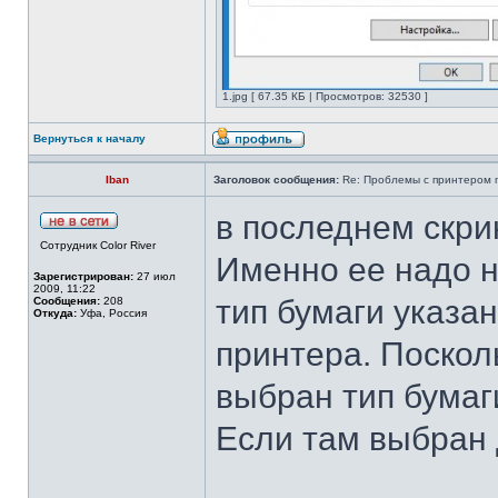
1.jpg [ 67.35 КБ | Просмотров: 32530 ]
Вернуться к началу
Iban
Заголовок сообщения:
Re: Проблемы с принтером mi
в последнем скри
Сотрудник Color River
Именно ее надо н
Зарегистрирован:
27 июл
2009, 11:22
тип бумаги указа
Сообщения:
208
Откуда:
Уфа, Россия
принтера. Поскол
выбран тип бумаги
Если там выбран 