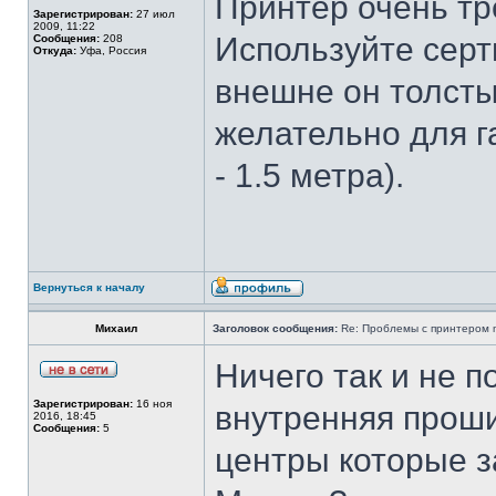
Принтер очень тр
Зарегистрирован:
27 июл
2009, 11:22
Используйте сер
Сообщения:
208
Откуда:
Уфа, Россия
внешне он толсты
желательно для г
- 1.5 метра).
Вернуться к началу
Михаил
Заголовок сообщения:
Re: Проблемы с принтером mi
Ничего так и не п
Зарегистрирован:
16 ноя
внутренняя прош
2016, 18:45
Сообщения:
5
центры которые 