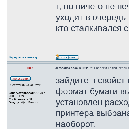
т, но ничего не п
уходит в очередь
кто сталкивался с
Вернуться к началу
Iban
Заголовок сообщения:
Re: Проблемы с принтером mi
зайдите в свойст
Сотрудник Color River
формат бумаги вы
Зарегистрирован:
27 июл
2009, 11:22
установлен расход
Сообщения:
208
Откуда:
Уфа, Россия
принтера выбрана
наоборот.