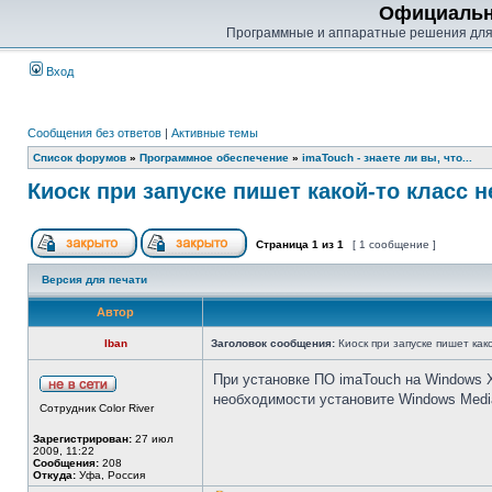
Официальн
Программные и аппаратные решения для
Вход
Сообщения без ответов
|
Активные темы
Список форумов
»
Программное обеспечение
»
imaTouch - знаете ли вы, что...
Киоск при запуске пишет какой-то класс н
Страница
1
из
1
[ 1 сообщение ]
Версия для печати
Автор
Iban
Заголовок сообщения:
Киоск при запуске пишет как
При установке ПО imaTouch на Windows X
необходимости установите Windows Media 
Сотрудник Color River
Зарегистрирован:
27 июл
2009, 11:22
Сообщения:
208
Откуда:
Уфа, Россия