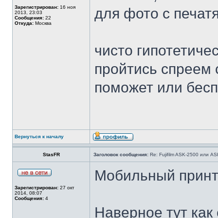
Зарегистрирован:
16 ноя
для фото с печат
2013, 23:03
Сообщения:
22
Откуда:
Москва
чисто гипотетиче
пройтись спреем 
поможет или бесп
Вернуться к началу
StasFR
Заголовок сообщения:
Re: Fujifilm ASK-2500 или A
Мобильный принте
Зарегистрирован:
27 окт
2014, 08:07
Сообщения:
4
Наверное тут как