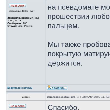
на псевдомате мо
Сотрудник Color River
прошествии любо
Зарегистрирован:
27 июл
2009, 11:22
пальцем.
Сообщения:
208
Откуда:
Уфа, Россия
Мы также пробова
покрытую матирую
держится.
Вернуться к началу
Сергей
Заголовок сообщения:
Re: Fujifilm ASK-2500 или A
Спасибо,