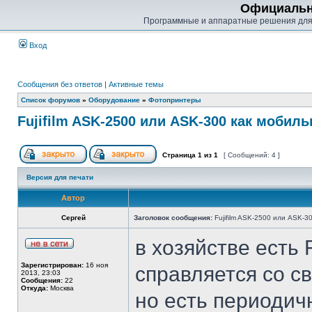
Официальн
Программные и аппаратные решения для
Вход
Сообщения без ответов
|
Активные темы
Список форумов
»
Оборудование
»
Фотопринтеры
Fujifilm ASK-2500 или ASK-300 как мобил
Страница
1
из
1
[ Сообщений: 4 ]
Версия для печати
Автор
Сергей
Заголовок сообщения:
Fujifilm ASK-2500 или ASK-3
в хозяйстве есть 
Зарегистрирован:
16 ноя
справляется со с
2013, 23:03
Сообщения:
22
Откуда:
Москва
но есть периодич