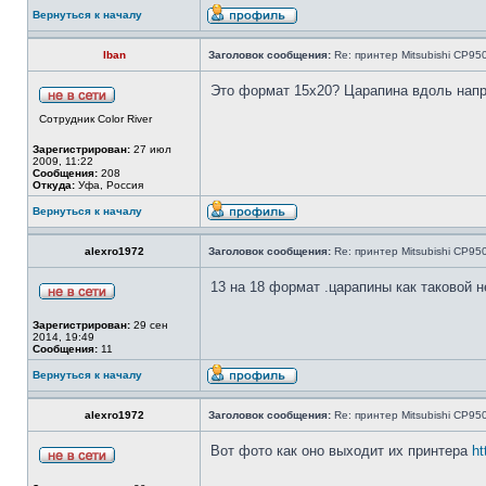
Вернуться к началу
Iban
Заголовок сообщения:
Re: принтер Mitsubishi CP9
Это формат 15х20? Царапина вдоль нап
Сотрудник Color River
Зарегистрирован:
27 июл
2009, 11:22
Сообщения:
208
Откуда:
Уфа, Россия
Вернуться к началу
alexro1972
Заголовок сообщения:
Re: принтер Mitsubishi CP9
13 на 18 формат .царапины как таковой н
Зарегистрирован:
29 сен
2014, 19:49
Сообщения:
11
Вернуться к началу
alexro1972
Заголовок сообщения:
Re: принтер Mitsubishi CP9
Вот фото как оно выходит их принтера
ht