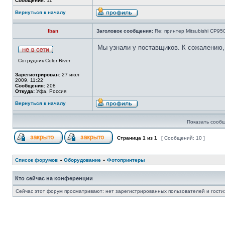
Сообщения:
11
Вернуться к началу
Iban
Заголовок сообщения:
Re: принтер Mitsubishi CP9
Мы узнали у поставщиков. К сожалению,
Сотрудник Color River
Зарегистрирован:
27 июл
2009, 11:22
Сообщения:
208
Откуда:
Уфа, Россия
Вернуться к началу
Показать сообщ
Страница
1
из
1
[ Сообщений: 10 ]
Список форумов
»
Оборудование
»
Фотопринтеры
Кто сейчас на конференции
Сейчас этот форум просматривают: нет зарегистрированных пользователей и гости: