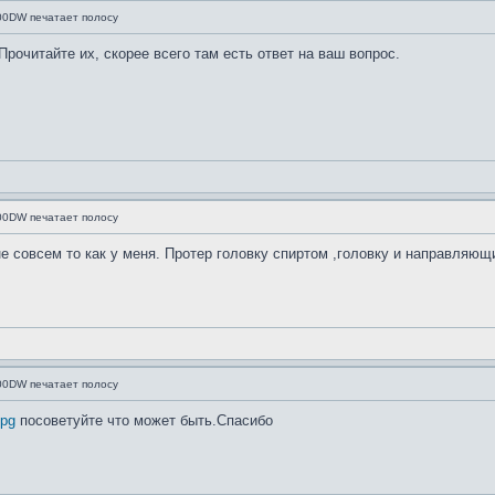
500DW печатает полосу
рочитайте их, скорее всего там есть ответ на ваш вопрос.
500DW печатает полосу
е совсем то как у меня. Протер головку спиртом ,головку и направляющ
500DW печатает полосу
jpg
посоветуйте что может быть.Спасибо