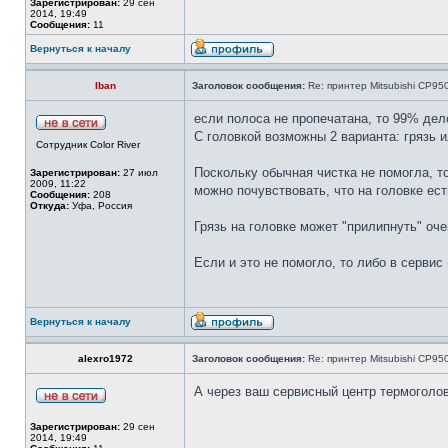
Зарегистрирован:
29 сен
2014, 19:49
Сообщения:
11
Вернуться к началу
Iban
Заголовок сообщения:
Re: принтер Mitsubishi CP9
если полоса не пропечатана, то 99% дело
С головкой возможны 2 варианта: грязь и
Сотрудник Color River
Поскольку обычная чистка не помогла, то
Зарегистрирован:
27 июл
2009, 11:22
можно почувствовать, что на головке ест
Сообщения:
208
Откуда:
Уфа, Россия
Грязь на головке может "прилипнуть" оче
Если и это не помогло, то либо в сервис
Вернуться к началу
alexro1972
Заголовок сообщения:
Re: принтер Mitsubishi CP9
А через ваш сервисный центр термоголов
Зарегистрирован:
29 сен
2014, 19:49