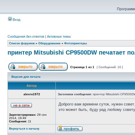
Программн
Вход
Сообщения без ответов
|
Активные темы
Список форумов
»
Оборудование
»
Фотопринтеры
принтер Mitsubishi CP9500DW печатает п
Страница
1
из
1
[ Сообщений: 10 ]
Версия для печати
Автор
alexro1972
Заголовок сообщения:
принтер Mitsubishi CP9500D
Доброго вам времени суток, нужен совет
это может быть, буду рад любому совет
Зарегистрирован:
29 сен
2014, 19:49
Сообщения:
11
Вернуться к началу