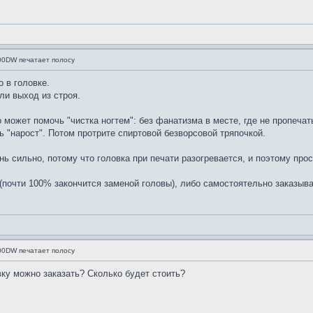
500DW печатает полосу
 в головке.
ли выход из строя.
 может помочь "чистка ногтем": без фанатизма в месте, где не пропечат
ь "нарост". Потом протрите спиртовой безворсовой тряпочкой.
нь сильно, потому что головка при печати разогревается, и поэтому про
 (почти 100% закончится заменой головы), либо самостоятельно заказыва
500DW печатает полосу
ку можно заказать? Сколько будет стоить?