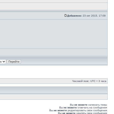
Добавлено:
23 окт 2015, 17:09
Часовой пояс: UTC + 3 часа
Вы
не можете
начинать темы
Вы
не можете
отвечать на сообщения
Вы
не можете
редактировать свои сообщения
Вы
не можете
удалять свои сообщения