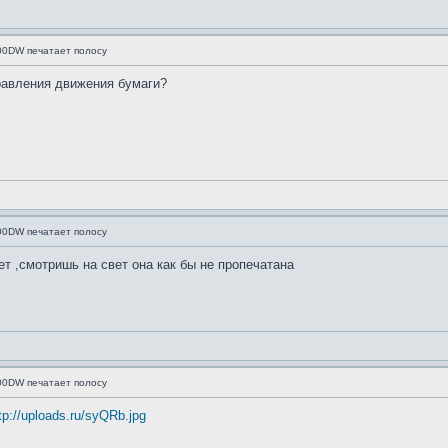
500DW печатает полосу
равления движения бумаги?
500DW печатает полосу
ет ,смотришь на свет она как бы не пропечатана
500DW печатает полосу
tp://uploads.ru/syQRb.jpg