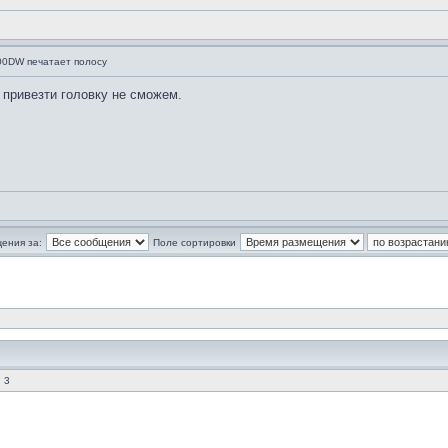
500DW печатает полосу
 привезти головку не сможем.
ения за:
Поле сортировки
 3