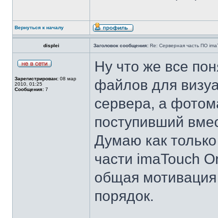
Вернуться к началу
displei
Заголовок сообщения:
Re: Серверная часть ПО ima
Ну что же все пон
Зарегистрирован:
08 мар
файлов для визуа
2010, 01:25
Сообщения:
7
сервера, а фотом
поступивший вмес
Думаю как только
части imaTouch O
общая мотивация 
порядок.