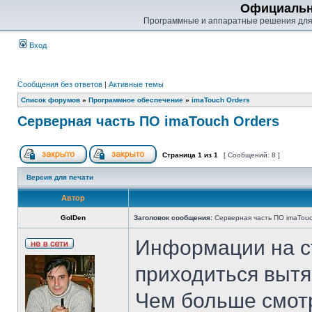
Официальн
Программные и аппаратные решения для
Вход
Сообщения без ответов
|
Активные темы
Список форумов
»
Программное обеспечение
»
imaTouch Orders
Серверная часть ПО imaTouch Orders
Страница
1
из
1
[ Сообщений: 8 ]
Версия для печати
Автор
GolDen
Заголовок сообщения:
Серверная часть ПО imaTouc
Информации на ст
приходиться вытя
Чем больше смотр