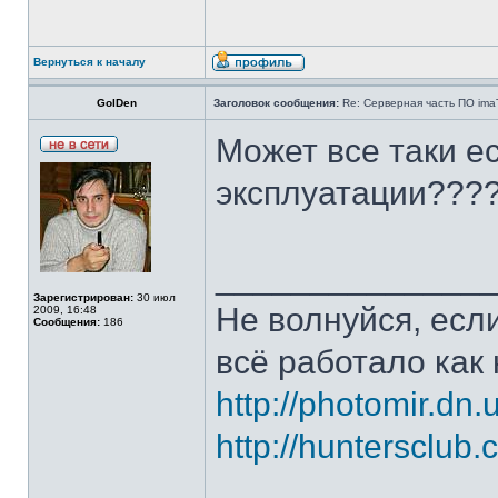
Вернуться к началу
GolDen
Заголовок сообщения:
Re: Серверная часть ПО ima
Может все таки ес
эксплуатации???
______________
Зарегистрирован:
30 июл
Не волнуйся, если
2009, 16:48
Сообщения:
186
всё работало как 
http://photomir.dn.
http://huntersclub