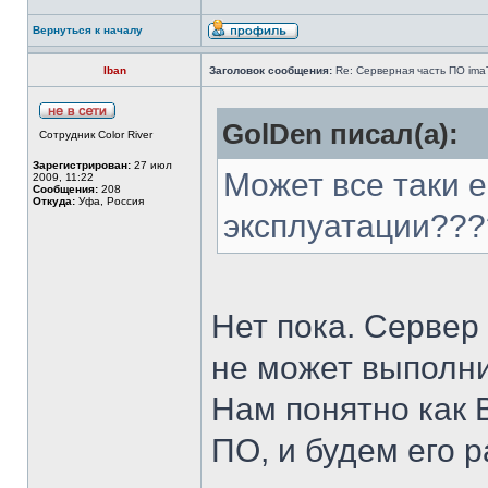
Вернуться к началу
Iban
Заголовок сообщения:
Re: Серверная часть ПО ima
GolDen писал(а):
Сотрудник Color River
Зарегистрирован:
27 июл
Может все таки е
2009, 11:22
Сообщения:
208
Откуда:
Уфа, Россия
эксплуатации???
Нет пока. Сервер 
не может выполни
Нам понятно как 
ПО, и будем его 