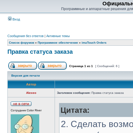
Официальн
Программные и аппаратные решения для
Вход
Сообщения без ответов
|
Активные темы
Список форумов
»
Программное обеспечение
»
imaTouch Orders
Правка статуса заказа
Страница
1
из
1
[ Сообщений: 6 ]
Версия для печати
Автор
Alexeo
Заголовок сообщения:
Правка статуса заказа
Цитата:
Сотрудник Color River
2. Сделать возмо