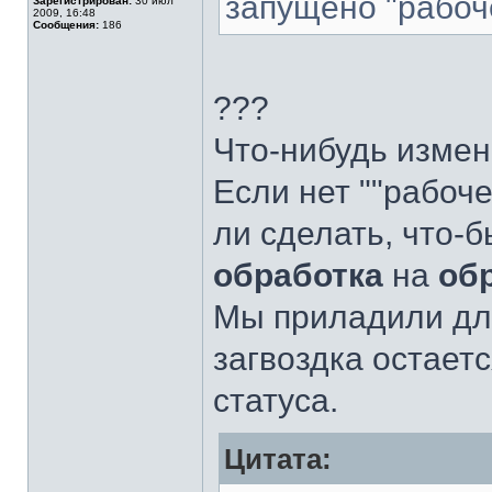
запущено "рабоч
Зарегистрирован:
30 июл
2009, 16:48
Сообщения:
186
???
Что-нибудь изме
Если нет ""рабоч
ли сделать, что-б
обработка
на
об
Мы приладили для
загвоздка остает
статуса.
Цитата: