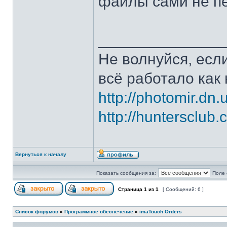
файлы сами не п
______________
Не волнуйся, если
всё работало как 
http://photomir.dn.
http://huntersclub
Вернуться к началу
Показать сообщения за:
Поле 
Страница
1
из
1
[ Сообщений: 6 ]
Список форумов
»
Программное обеспечение
»
imaTouch Orders