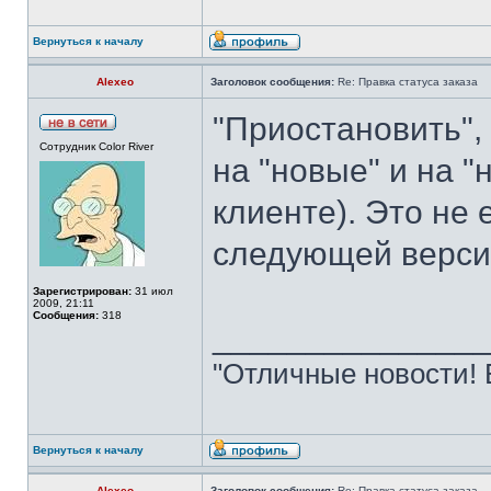
Вернуться к началу
Alexeo
Заголовок сообщения:
Re: Правка статуса заказа
"Приостановить",
Сотрудник Color River
на "новые" и на "
клиенте). Это не
следующей верси
Зарегистрирован:
31 июл
2009, 21:11
Сообщения:
318
______________
"Отличные новости! 
Вернуться к началу
Alexeo
Заголовок сообщения:
Re: Правка статуса заказа