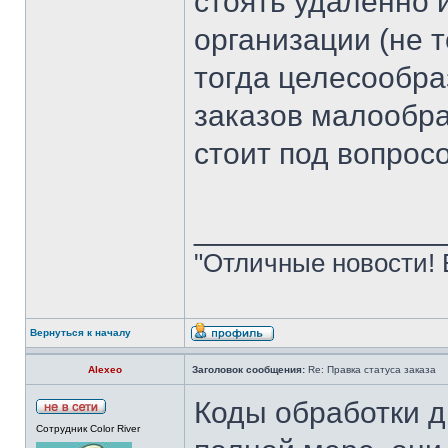
стоять удаленно 
организации (не 
тогда целесообра
заказов малообр
стоит под вопрос
______________
"Отличные новости! 
Вернуться к началу
Alexeo
Заголовок сообщения:
Re: Правка статуса заказа
Коды обработки 
Сотрудник Color River