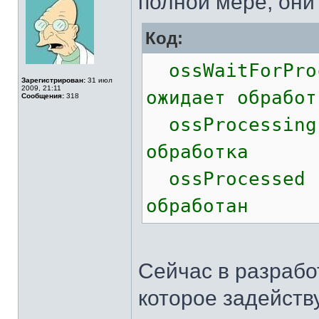
полной мере, они
Код:
ossWaitFor
Зарегистрирован:
31 июл
2009, 21:11
ожидает обработ
Сообщения:
318
ossProce
обработка
ossProce
обработан
Сейчас в разрабо
которое задейству